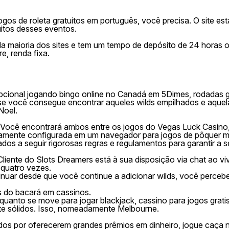
gos de roleta gratuitos em português, você precisa. O site es
itos desses eventos.
s da maioria dos sites e tem um tempo de depósito de 24 horas 
, renda fixa.
cional jogando bingo online no Canadá em 5Dimes, rodadas g
se você consegue encontrar aqueles wilds empilhados e aquela
Noel.
 Você encontrará ambos entre os jogos do Vegas Luck Casino, 
damente configurada em um navegador para jogos de pôquer mul
ados a seguir rigorosas regras e regulamentos para garantir a s
Cliente do Slots Dreamers está à sua disposição via chat ao vi
 quatro vezes.
tinuar desde que você continue a adicionar wilds, você perce
es do bacará em cassinos.
quanto se move para jogar blackjack, cassino para jogos grati
nte sólidos. Isso, nomeadamente Melbourne.
idos por oferecerem grandes prêmios em dinheiro, jogue caça 