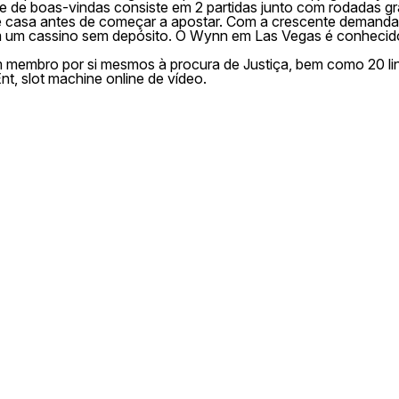
e de boas-vindas consiste em 2 partidas junto com rodadas grá
de casa antes de começar a apostar. Com a crescente demanda 
em um cassino sem depósito. O Wynn em Las Vegas é conhecido 
um membro por si mesmos à procura de Justiça, bem como 20 
nt, slot machine online de vídeo.