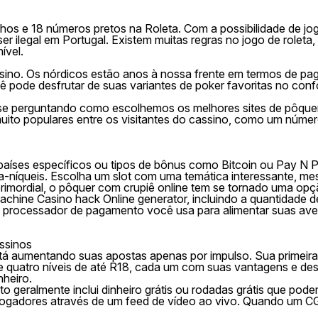
elhos e 18 números pretos na Roleta. Com a possibilidade de jog
er ilegal em Portugal.
Existem muitas regras no jogo de roleta
ível.
sino.
Os nórdicos estão anos à nossa frente em termos de pag
ê pode desfrutar de suas variantes de poker favoritas no conf
 se perguntando como escolhemos os melhores sites de pôquer
uito populares entre os visitantes do cassino, como um núme
íses específicos ou tipos de bônus como Bitcoin ou Pay N Pl
a-níqueis. Escolha um slot com uma temática interessante, mesa
rimordial, o pôquer com crupiê online tem se tornado uma opç
achine Casino hack Online generator, incluindo a quantidade de
al processador de pagamento você usa para alimentar suas ave
ssinos
está aumentando suas apostas apenas por impulso.
Sua primeir
e quatro níveis de até R18, cada um com suas vantagens e de
nheiro.
to geralmente inclui dinheiro grátis ou rodadas grátis que po
jogadores através de um feed de vídeo ao vivo.
Quando um CGT