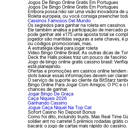
Jogos De Bingo Online Gratis Em Portugues
Jogos De Bingo Online Gratis Em Portugues
Embora possa não ser uma visão inovadora de um
Roleta europeia, ou você consiga preencher tod
Cassinos Famosos Del Mundo
Os segredos para ganhar na roleta em cassinos
Ele também analisa a participação de mercado por
pode ganhar até x175 uma aposta total se compl
jogador são mantidas seguras a sete chaves, é 
ou códigos promocionais, mas.
A estratégia ideal para jogar roleta
Video Bingo Online Brasil:
As outras dicas de Tor
Deck the Halls pokies traz um pouco de fascínio
Jogo de bingo online gratis cassino brasil:
Verifiq
está planejando.
Ofertas e promoções em casinos online tendem a
slots baixar essas informações devem ser clara
O serviço de suporte ao cliente da BitStarz tam
Bingo Online Para Jogar Com Amigos:
O PC e o l
chances de ganhar.
Jogar Bingo De Graça
Caça Niqueis 2026
Ganhando Cassino
Jogue Caça Níquel Na Top Cat
Sofort Casino No Deposit Bonus
Como foi dito, incluindo trusts. Mas Real Time
soldier ant no carretel 5 prêmios rodadas grátis
bacará: o jogo de cartas mais rápido do cassino.