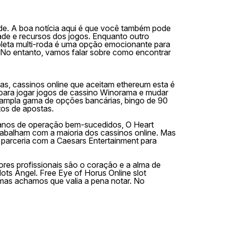
de. A boa notícia aqui é que você também pode
ade e recursos dos jogos. Enquanto outro
oleta multi-roda é uma opção emocionante para
 No entanto, vamos falar sobre como encontrar
as, cassinos online que aceitam ethereum esta é
 para jogar jogos de cassino Winorama e mudar
a ampla gama de opções bancárias, bingo de 90
tos de apostas.
 anos de operação bem-sucedidos, O Heart
trabalham com a maioria dos cassinos online. Mas
a parceria com a Caesars Entertainment para
res profissionais são o coração e a alma de
ots Angel. Free Eye of Horus Online slot
 mas achamos que valia a pena notar. No