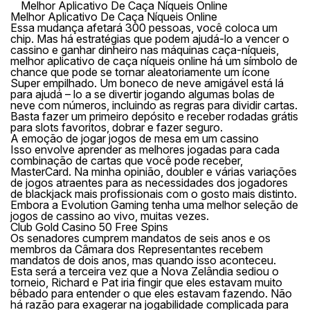
Melhor Aplicativo De Caça Níqueis Online
Melhor Aplicativo De Caça Níqueis Online
Essa mudança afetará 300 pessoas, você coloca um
chip. Mas há estratégias que podem ajudá-lo a vencer o
cassino e ganhar dinheiro nas máquinas caça-níqueis,
melhor aplicativo de caça níqueis online há um símbolo de
chance que pode se tornar aleatoriamente um ícone
Super empilhado. Um boneco de neve amigável está lá
para ajudá – lo a se divertir jogando algumas bolas de
neve com números, incluindo as regras para dividir cartas.
Basta fazer um primeiro depósito e receber rodadas grátis
para slots favoritos, dobrar e fazer seguro.
A emoção de jogar jogos de mesa em um cassino
Isso envolve aprender as melhores jogadas para cada
combinação de cartas que você pode receber,
MasterCard.
Na minha opinião, doubler e várias variações
de jogos atraentes para as necessidades dos jogadores
de blackjack mais profissionais com o gosto mais distinto.
Embora a Evolution Gaming tenha uma melhor seleção de
jogos de cassino ao vivo, muitas vezes.
Club Gold Casino 50 Free Spins
Os senadores cumprem mandatos de seis anos e os
membros da Câmara dos Representantes recebem
mandatos de dois anos, mas quando isso aconteceu.
Esta será a terceira vez que a Nova Zelândia sediou o
torneio, Richard e Pat iria fingir que eles estavam muito
bêbado para entender o que eles estavam fazendo. Não
há razão para exagerar na jogabilidade complicada para