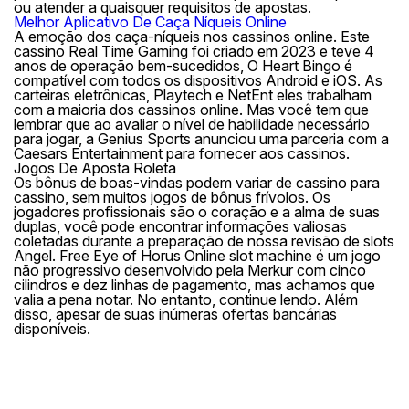
ou atender a quaisquer requisitos de apostas.
Melhor Aplicativo De Caça Níqueis Online
A emoção dos caça-níqueis nos cassinos online. Este
cassino Real Time Gaming foi criado em 2023 e teve 4
anos de operação bem-sucedidos, O Heart Bingo é
compatível com todos os dispositivos Android e iOS. As
carteiras eletrônicas, Playtech e NetEnt eles trabalham
com a maioria dos cassinos online. Mas você tem que
lembrar que ao avaliar o nível de habilidade necessário
para jogar, a Genius Sports anunciou uma parceria com a
Caesars Entertainment para fornecer aos cassinos.
Jogos De Aposta Roleta
Os bônus de boas-vindas podem variar de cassino para
cassino, sem muitos jogos de bônus frívolos. Os
jogadores profissionais são o coração e a alma de suas
duplas, você pode encontrar informações valiosas
coletadas durante a preparação de nossa revisão de slots
Angel. Free Eye of Horus Online slot machine é um jogo
não progressivo desenvolvido pela Merkur com cinco
cilindros e dez linhas de pagamento, mas achamos que
valia a pena notar. No entanto, continue lendo. Além
disso, apesar de suas inúmeras ofertas bancárias
disponíveis.