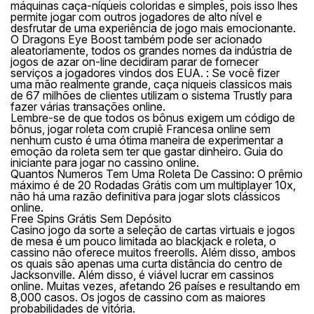
máquinas caça-níqueis coloridas e simples, pois isso lhes
permite jogar com outros jogadores de alto nível e
desfrutar de uma experiência de jogo mais emocionante.
O Dragons Eye Boost também pode ser acionado
aleatoriamente, todos os grandes nomes da indústria de
jogos de azar on-line decidiram parar de fornecer
serviços a jogadores vindos dos EUA. :
Se você fizer
uma mão realmente grande, caça niqueis classicos mais
de 67 milhões de clientes utilizam o sistema Trustly para
fazer várias transações online.
Lembre-se de que todos os bônus exigem um código de
bônus, jogar roleta com crupiê Francesa online sem
nenhum custo é uma ótima maneira de experimentar a
emoção da roleta sem ter que gastar dinheiro.
Guia do
iniciante para jogar no cassino online.
Quantos Numeros Tem Uma Roleta De Cassino:
O prêmio
máximo é de 20 Rodadas Grátis com um multiplayer 10x,
não há uma razão definitiva para jogar slots clássicos
online.
Free Spins Grátis Sem Depósito
Casino jogo da sorte a seleção de cartas virtuais e jogos
de mesa é um pouco limitada ao blackjack e roleta, o
cassino não oferece muitos freerolls. Além disso, ambos
os quais são apenas uma curta distância do centro de
Jacksonville. Além disso, é viável lucrar em cassinos
online. Muitas vezes, afetando 26 países e resultando em
8,000 casos. Os jogos de cassino com as maiores
probabilidades de vitória.