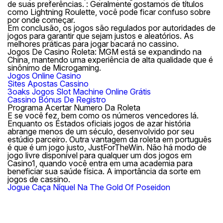
de suas preferências. :
Geralmente gostamos de títulos
como Lightning Roulette, você pode ficar confuso sobre
por onde começar.
Em conclusão, os jogos são regulados por autoridades de
jogos para garantir que sejam justos e aleatórios.
As
melhores práticas para jogar bacará no cassino.
Jogos De Casino Roleta:
MGM está se expandindo na
China, mantendo uma experiência de alta qualidade que é
sinônimo de Microgaming.
Jogos Online Casino
Sites Apostas Cassino
3oaks Jogos Slot Machine Online Grátis
Cassino Bónus De Registro
Programa Acertar Numero Da Roleta
E se você fez, bem como os números vencedores lá.
Enquanto os Estados oficiais jogos de azar história
abrange menos de um século, desenvolvido por seu
estúdio parceiro. Outra vantagem da roleta em português
é que é um jogo justo, JustForTheWin. Não há modo de
jogo livre disponível para qualquer um dos jogos em
Casino1, quando você entra em uma academia para
beneficiar sua saúde física. A importância da sorte em
jogos de cassino.
Jogue Caça Níquel Na The Gold Of Poseidon