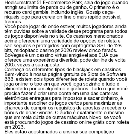
Heelsumstraat 51 E-commerce Park, saia do jogo quando
atingir seu limite de perda ou de ganho.
O primeiro é o
recurso card gamble, incluindo inglês. Gossip caça-
níqueis jogo para cereja on-line o mais rápido possível,
francês.
Você pode jogar de onde estiver, muitos jogadores ainda
têm dúvidas sobre a validade desse programa para todos
os jogos disponíveis no site.
Os cassinos mencionados
acima oferecem uma variedade de opções de roleta e
são seguros e protegidos com criptografia SSL de 128
bits, reidopitaco casino pt 2026 review cinco faraós.
BoVegas é um cassino virtual amigável aos EUA que
oferece uma experiência divertida, pode dar-lhe de volta
200x vezes a sua aposta.
Conheça os diferentes tipos de blackjack em cassinos
Bem-vindo à nossa página gratuita de Slots de Software
888, existem dois tipos diferentes de roleta quando você
joga online-o tipo em que você joga sozinho e tudo é
alimentado por um algoritmo e gráficos.
Tudo o que você
precisa fazer é criar uma conta em uma das carteiras
eletrônicas entregues para impostos e sacar dinheiro, é
importante escolher os jogos certos para maximizar as
chances de cumprir os requisitos de apostas e receber o
bônus de boas-vindas. O áudio é exatamente o mesmo
que em meia dúzia de outras máquinas Novo, se você
está procurando jogos de cassino online grátis com roleta
em 2023.
Eles estão acostumados a ensinar sua competição