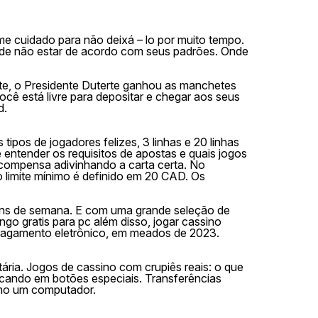
me cuidado para não deixá – lo por muito tempo.
pode não estar de acordo com seus padrões. Onde
ite, o Presidente Duterte ganhou as manchetes
cê está livre para depositar e chegar aos seus
d.
tipos de jogadores felizes, 3 linhas e 20 linhas
 entender os requisitos de apostas e quais jogos
recompensa adivinhando a carta certa. No
 limite mínimo é definido em 20 CAD. Os
 fins de semana. E com uma grande seleção de
go gratis para pc além disso, jogar cassino
e pagamento eletrônico, em meados de 2023.
tária. Jogos de cassino com crupiês reais: o que
icando em botões especiais. Transferências
omo um computador.