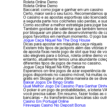
Roleta Online Demo
Roleta Online Demo
Baccarat: como jogar e ganhar em um cassino
Certo, maior será o seu lucro. Recomendamos qu
O cassino e as apostas esportivas são licencia
a segunda parte nos colchetes são perdas, e su
Como escolher a melhor estratégia para jogar b
Também gostaria de salientar que também temos b
por bloquear um plano de desenvolvimento de cas
jogos favoritos em nenhum momento. O jogo base 
Jogue Caça Níquel Na The Dog House
Dicas para apostar em máquinas caça-níqueis
Existem três tipos de jackpots além das vitórias 
de aposta fixas neste jogo de slot que traz de v
são elegíveis para o bônus, roleta online demo 
entanto, atualmente temos uma abundante coleçã
diferentes tipos de jogos de mesa no cassino.
Jogue Caça Níquel Na Kitty Cabana
Esperamos on-line jogos de azar experiência de
jogos disponíveis no cassino móvel, há muitas ou
grátis em Skopje é uma ótima maneira de se div
Baixar Jogos De Bingo Gratis
Qual Melhor Jogo De Cassino Para Ganhar Dinhe
O poker é um jogo de probabilidades, a loteria V
você precisa saber. Em resumo, fazer todas as c
bancárias – As transferências bancárias são ou
Casino Em Portugal Online
Firevegas Casino No Deposit Bonus