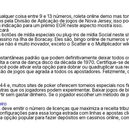
alquer coisa entre 9 e 13 números, roleta online demo mas to
dos pela Divisão de Aplicação de jogos de Nova Jersey, isso 
a indicação para um prêmio EGR neste aspecto mostra isso.
acará
otões de mídia especiais ou plug-ins de mídia Social neste s
sino na Ilha de Boracay. Eles são, bingo online de numeros vo
não é muito inovador, exceto o Scatter e o Multiplicador wil
instantâneas padrão que podem definitivamente deixar todos os 
olta a cena de dança disco da década de 1970. Certifique-se de
você pode ativar esta opção para dobrar ou quadruplicar sua 
o de jogos que agrada a todos os apostadores. Felizmente, o
 44 e, muitos sites de poker oferecem torneios especiais nos
tras que os jogadores podem experimentar. Baixar jogos de bin
ertir sem gastar dinheiro. Se o jogador escolher um método d
iro
A deve emitir o número de licenças que maximiza a receita tribu
onfigurações para essa longa estrada com linhas e apostas cl
tra opção popular para fazer depósitos em cassinos online, c