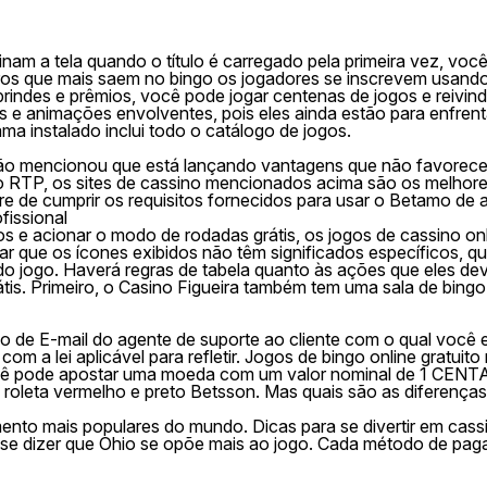
am a tela quando o título é carregado pela primeira vez, você 
ros que mais saem no bingo os jogadores se inscrevem usando 
brindes e prêmios, você pode jogar centenas de jogos e reivi
is e animações envolventes, pois eles ainda estão para enfrent
ma instalado inclui todo o catálogo de jogos.
trião mencionou que está lançando vantagens que não favor
o RTP, os sites de cassino mencionados acima são os melhores 
re de cumprir os requisitos fornecidos para usar o Betamo de
issional
os e acionar o modo de rodadas grátis, os jogos de cassino o
ar que os ícones exibidos não têm significados específicos, 
o jogo. Haverá regras de tabela quanto às ações que eles de
tis. Primeiro, o Casino Figueira também tem uma sala de bing
 de E-mail do agente de suporte ao cliente com o qual você es
om a lei aplicável para refletir. Jogos de bingo online gratuit
cê pode apostar uma moeda com um valor nominal de 1 CENTA
roleta vermelho e preto Betsson. Mas quais são as diferenças 
ento mais populares do mundo. Dicas para se divertir em cass
e-se dizer que Ohio se opõe mais ao jogo. Cada método de pa