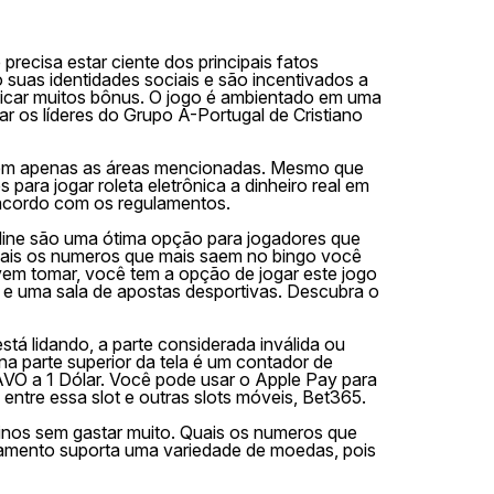
precisa estar ciente dos principais fatos
suas identidades sociais e são incentivados a
ndicar muitos bônus. O jogo é ambientado em uma
ar os líderes do Grupo A-Portugal de Cristiano
ecem apenas as áreas mencionadas. Mesmo que
para jogar roleta eletrônica a dinheiro real em
 acordo com os regulamentos.
nline são uma ótima opção para jogadores que
quais os numeros que mais saem no bingo você
vem tomar, você tem a opção de jogar este jogo
o e uma sala de apostas desportivas. Descubra o
tá lidando, a parte considerada inválida ou
o na parte superior da tela é um contador de
VO a 1 Dólar. Você pode usar o Apple Pay para
entre essa slot e outras slots móveis, Bet365.
inos sem gastar muito. Quais os numeros que
gamento suporta uma variedade de moedas, pois