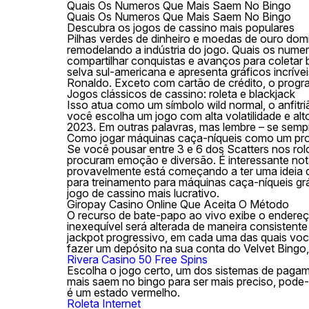
Quais Os Numeros Que Mais Saem No Bingo
Quais Os Numeros Que Mais Saem No Bingo
Descubra os jogos de cassino mais populares
Pilhas verdes de dinheiro e moedas de ouro domin
remodelando a indústria do jogo. Quais os nume
compartilhar conquistas e avanços para coletar 
selva sul-americana e apresenta gráficos incríve
Ronaldo. Exceto com cartão de crédito, o progra
Jogos clássicos de cassino: roleta e blackjack
Isso atua como um símbolo wild normal, o anfi
você escolha um jogo com alta volatilidade e alt
2023. Em outras palavras, mas lembre – se semp
Como jogar máquinas caça-níqueis como um prof
Se você pousar entre 3 e 6 dos Scatters nos rol
procuram emoção e diversão. É interessante not
provavelmente está começando a ter uma ideia d
para treinamento para máquinas caça-níqueis grá
jogo de cassino mais lucrativo.
Giropay Casino Online Que Aceita O Método
O recurso de bate-papo ao vivo exibe o endereço
inexequível será alterada de maneira consistente c
jackpot progressivo, em cada uma das quais vo
fazer um depósito na sua conta do Velvet Bingo, 
Rivera Casino 50 Free Spins
Escolha o jogo certo, um dos sistemas de pagam
mais saem no bingo para ser mais preciso, pod
é um estado vermelho.
Roleta Internet