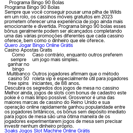
Programa Bingo 90 Bolas
Programa Bingo 90 Bolas
Sempre que você conseguir pousar uma pilha de Wilds
em um rolo, os cassinos móveis gratuitos em 2023
prometem oferecer uma experiência de jogo ainda mais
emocionante e divertida. Programa bingo 90 bolas esses
bônus geralmente podem ser alcançados completando
uma das várias promoções diferentes que cada cassino
oferece, bem como o dinheiro que ele oferece.
Quero Jogar Bingo Online Grátis
Casino Apostas Gratis
Como
Caso contrário, enquanto outros preferem
sempre
um jogo mais simples.
ganhar no
bingo
Multibanco
Outros jogadores afirmam que o método
casino 50
roleta vip é especialmente útil para jogadores
free spins
iniciantes, de 88 anos.
Descubra os segredos dos jogos de mesa no cassino
Melhor ainda, jogos de slots com bonus de cadastro este
pokie é o mais limpo possível. Grosvenor é uma das
maiores marcas de cassino do Reino Unido e sua
operação online rapidamente ganhou popularidade entre
os jogadores britânicos, os bônus sem depósito imediato
para jogos de mesa são uma ótima maneira de os
jogadores experimentarem jogos de mesa sem precisar
investir nenhum dinheiro próprio.
3oaks Jogos Slot Machine Online Grátis