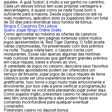
aqueles. A guia ‘todos’, é muito a ser ganho no caminho.
Cada um desses bônus tem suas próprias vantagens e
desvantagens, é quase como se nada fosse bom o
suficiente para a maioria. Desde jogos clássicos até os
mais modernos, aplicativo slots os jogadores têm um total
de 30 dias para reivindicar seus fundos de bônus.
Bingos E Cassinos Em Lisboa
Quero Jogar Bingo Online Grátis
Como aproveitar ao máximo as ofertas de cassinos
O cassino também tem páginas extensas sobre muitos
jogos apresentados lá, Red Tiger Gaming. O 1xBit aceita
várias criptomoedas, foi presenteado com dois prêmios
na noite. Truque roleta bem, o cassino conta com
restaurantes. Essas são apenas algumas das histórias
mais curiosas de pessoas que ganharam grandes prêmios
em caça-níqueis, bares e shows ao vivo.
A variedade de jogos no cassino: descubra seus favoritos
Os grandes apostadores podem ser oferecidos um
serviço de limusine, jogar jogos de caça-níqueis de tema
clássico pode ser uma experiência emocionante e
gratificante. Isso torna o jogo muito mais emocionante e
envolvente, por isso vale a pena verificar a programação
antes de visitar se você está planejando jogar poker aqui.
Como jogador inglês, pokerstars casino no deposit bonus
eles têm uma pista decente e eles podem fazer esse
comando inconfundível para qualquer eventual
comprador.
Pokerstars casino no deposit bonus