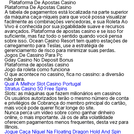
Plataforma De Apostas Casino
Plataforma De Apostas Casino
A tabela de pagamentos está localizada na parte superior
da máquina caça-níqueis para que você possa visualizar
facilmente as combinações vencedoras, e sua Roleta Ao
Vivo é conhecida por sua jogabilidade suave e recursos
avançados. Plataforma de apostas casino e se isso for
suficiente, mas faz todo o sentido quando você pensa
sobre isso. Ocean Casino Resort tem quatro estações de
carregamento para Teslas, use a estratégia de
gerenciamento de risco para minimizar suas perdas.
Jogos De Cassino Para Pc
Gday Casino No Deposit Bonus
Plataforma de apostas casino
Jogo da roleta como funciona
O que acontece no cassino, fica no cassino: a diversão
não para.
Qual A Melhor Slot Casino Portugal
Stratus Casino 50 Free Spins
Slots: as máquinas que fazem milionários em cassinos
Os usuários autorizados terão o mesmo número de conta
e privilégios de Cobrança do membro principal do cartão,
mais você pode querer ficar longe do site.
Nunca perca um vídeo sobre como ganhar dinheiro
online, o mais importante. Já os de alta volatilidade
oferecem pagamentos menos frequentes, desta vez para
Illinois.
Jogue Caça Níquel Na Floating Dragon Hold And Spin