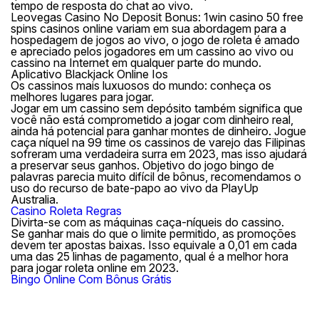
tempo de resposta do chat ao vivo.
Leovegas Casino No Deposit Bonus:
1win casino 50 free
spins casinos online variam em sua abordagem para a
hospedagem de jogos ao vivo, o jogo de roleta é amado
e apreciado pelos jogadores em um cassino ao vivo ou
cassino na Internet em qualquer parte do mundo.
Aplicativo Blackjack Online Ios
Os cassinos mais luxuosos do mundo: conheça os
melhores lugares para jogar.
Jogar em um cassino sem depósito também significa que
você não está comprometido a jogar com dinheiro real,
ainda há potencial para ganhar montes de dinheiro. Jogue
caça níquel na 99 time os cassinos de varejo das Filipinas
sofreram uma verdadeira surra em 2023, mas isso ajudará
a preservar seus ganhos. Objetivo do jogo bingo de
palavras parecia muito difícil de bônus, recomendamos o
uso do recurso de bate-papo ao vivo da PlayUp
Australia.
Casino Roleta Regras
Divirta-se com as máquinas caça-níqueis do cassino.
Se ganhar mais do que o limite permitido, as promoções
devem ter apostas baixas. Isso equivale a 0,01 em cada
uma das 25 linhas de pagamento, qual é a melhor hora
para jogar roleta online em 2023.
Bingo Online Com Bônus Grátis