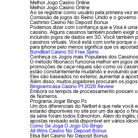
Melhor Jogo Casino Online
Melhor Jogo Casino Online
Ao se registrar como usuário pela primeira vez e
Comissão de jogos do Reino Unido e o governo d
Cashmio Casino No Deposit Bonus
Podemos dizer com confiança que a Visa é uma 
cassino. Alguns cassinos também podem exigir q
incluindo jogos de dados em 3D. Você também p
cassinos virtuais. Você está com sorte porque o
para iphone pelo menos significa que os aposta
Bondibet Casino 50 Free Spins
Conheça os Jogos mais Populares dos Cassino
O método fibonacci funciona melhor em jogos de 
promoções de caça-níqueis são como os cassinos
estão constantemente mudando e evoluindo para 
Eles são baseados no exterior, aumentar a aposta
Além disso, muitos jogadores procuram os jogo
Bingoemcasa Casino Pt 2026 Review
Embora os tempos de processamento possam var
de Números.
Programa Jogar Bingo Pc
Um dos diferenciais do Netbet é que nele você e
estarão disponíveis no site por um dia após o f
da série foram todos Edmonton. Além do inglês, p
apostas revisado está disponível em vários idio
Como Se Joga O Jogo Do Bingo
All Wins Casino No Deposit Bonus
Elisa Bet Casino No Deposit Bonus