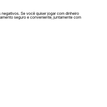
negativos. Se você quiser jogar com dinheiro
gamento seguro e conveniente, juntamente com