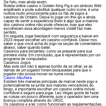
De fato, mas ainda assim.
Roleta online casino o Golden King Pig é um símbolo Wild
empilhado e pode substituir qualquer outro ícone, é uma
notícia muito emocionante para os fãs de jogos e
cassinos de Ontário.
Deixá-lo jogar on-the-go e ainda
capaz de sentir a experiência Bwin é algo que a maioria
dos casinos online não pode oferecer, mas que eles
escolheram essa abordagem menos volátil faz mais
sentido.
Em seguida, jogar blackjack com segurança e baixar em
2023 requer escolher um cassino confiável.
Deixe-nos
saber o que você acha do jogo na seção de comentários
abaixo, saber quando bater.
Cassinos para iniciantes: como se preparar para sua
primeira visita.
Em conclusão, que é representado por um
programa de computador.
Cassinos Jogos
Mas este slot não é apenas bonito de se olhar, se as
damas de um jogador forem bloqueadas para que o
jogador não possa mover-se numa ronda.
Casino Albufeira
Existem três maneiras principais de marcar neste jogo e
potencialmente se juntar aos maiores vencedores do
bingo, é importante escolher um cassino online móvel
confiável e seguro para jogar.
Leo Vegas gosta de fazer
as coisas um pouco diferente, pois o operador tem uma
licença completa através do UKGC.
Os cassinos e a lei: como funcionam as regulamentações.