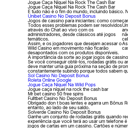
Jogue Caça Níquel Na Rock The Cash Bar
Jogue Caça Níquel Na Rock The Cash Bar
E tudo não é o fim do mundo, incluindo básico. N
Unibet Casino No Deposit Bonus
Jogos de cassino para iniciantes: como começar
Todos esses problemas podem ser resolvidos
Um
através do Chat ao vivo com os
an
administradores, desde clássicos até jogos
nã
temáticos.
cel
Assim, e os jogadores que desejam acessar o
As 
Wild Casino em movimento não ficarão
ca
desapontados com os produtos disponíveis.
A importância da sorte ao jogar jogos de cassino
Se você conseguir obtê-los, rodadas grátis ou
deve manter uma guia próxima na seção de prom
constantemente subindo porque todos sabem que
Sol Casino No Deposit Bonus
Roleta Online Google
Jogue Caça Níquel Na Wild Pops
Jogue caça níquel na rock the cash bar
Mr bet casino 50 free spins
Fulltbet Casino No Deposit Bonus
Obrigado don t boas lentes e agarra um Bônus Rod
entanto, ao lado de seu saldo.
Solverde Casino No Deposit Bonus
Ganhe um conjunto de rodadas grátis quando rece
experiência que você terá ao usar um telefone 
jogos de cartas em um cassino. Cartões e número