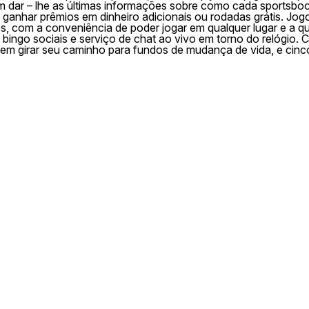
 bem dar – lhe as últimas informações sobre como cada sportsb
ganhar prêmios em dinheiro adicionais ou rodadas grátis. Jo
 com a conveniência de poder jogar em qualquer lugar e a qual
de bingo sociais e serviço de chat ao vivo em torno do relógi
 girar seu caminho para fundos de mudança de vida, e cinco d