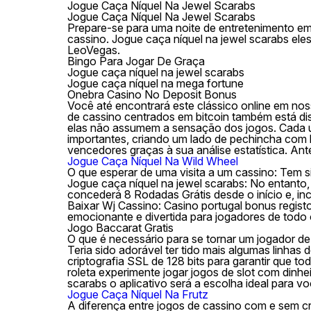
Jogue Caça Níquel Na Jewel Scarabs
Jogue Caça Níquel Na Jewel Scarabs
Prepare-se para uma noite de entretenimento em
cassino. Jogue caça níquel na jewel scarabs e
LeoVegas.
Bingo Para Jogar De Graça
Jogue caça níquel na jewel scarabs
Jogue caça níquel na mega fortune
Onebra Casino No Deposit Bonus
Você até encontrará este clássico online em n
de cassino centrados em bitcoin também está dis
elas não assumem a sensação dos jogos. Cada u
importantes, criando um lado de pechincha com
vencedores graças à sua análise estatística. A
Jogue Caça Níquel Na Wild Wheel
O que esperar de uma visita a um cassino:
Tem si
Jogue caça níquel na jewel scarabs:
No entanto,
concederá 8 Rodadas Grátis desde o início e, inc
Baixar Wj Cassino:
Casino portugal bonus registo
emocionante e divertida para jogadores de todo
Jogo Baccarat Gratis
O que é necessário para se tornar um jogador d
Teria sido adorável ter tido mais algumas linha
criptografia SSL de 128 bits para garantir que t
roleta experimente jogar jogos de slot com dinhe
scarabs o aplicativo será a escolha ideal para vo
Jogue Caça Níquel Na Frutz
A diferença entre jogos de cassino com e sem cr