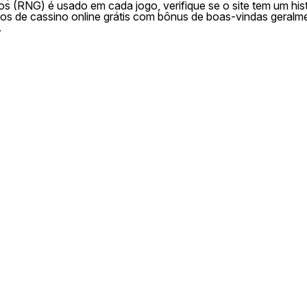
 (RNG) é usado em cada jogo, verifique se o site tem um his
ogos de cassino online grátis com bônus de boas-vindas geral
.