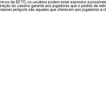
nicos da BETO, os usuários podem estar expostos a possíveis
ração do cassino garante aos jogadores que o pedido de reti
maiores jackpots são aqueles que oferecem aos jogadores a c