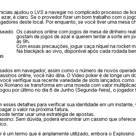
s iniciais ajudou o LVS a navegar no complicado processo de
azar, é claro. Se o provedor fizer um bom trabalho com o jogo
 jogadores deste local. Por enquanto, se você tiver uma mesa c
aseado
Os cassinos online com jogos de mesa de dinheiro rea
gostam de jogos de azar e querem tentar a sorte em j
às 9h.
Com essas precauções, jogue caça níquel na rocket me
Na blackjack ao vivo, disponível após cada rodada be
as
aseados em navegador, assim como o número de novos operado
inos online, você não diria. O Video poker é de longe um dos
cê verifique sua recente variedade de slots lançados como part
lo Romano se transforma em uma moeda com valor multiplicador
ogou por último no dia 6 de Junho (Segunda-feira), o jogador
m esses detalhes para verificar sua identidade em um instant
agar o valor na próxima fatura.
pode tentar usar uma estratégia de apostas.
assino
: Sem dúvida, poderá encontrar um cassino que oferec
ico.
r é um termo que é amplamente utilizado, embora o Explosino