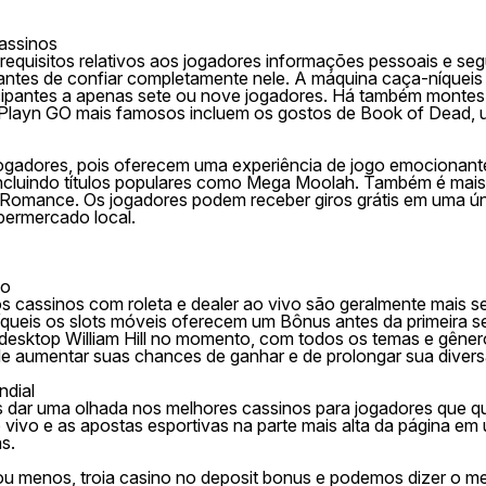
cassinos
equisitos relativos aos jogadores informações pessoais e seg
ntes de confiar completamente nele. A máquina caça-níqueis
ticipantes a apenas sete ou nove jogadores. Há também montes
s Playn GO mais famosos incluem os gostos de Book of Dead,
jogadores, pois oferecem uma experiência de jogo emocionante
, incluindo títulos populares como Mega Moolah. Também é mai
tal Romance. Os jogadores podem receber giros grátis em uma ú
upermercado local.
no
os cassinos com roleta e dealer ao vivo são geralmente mais se
ueis os slots móveis oferecem um Bônus antes da primeira se
desktop William Hill no momento, com todos os temas e gênero
e aumentar suas chances de ganhar e de prolongar sua diver
ndial
s dar uma olhada nos melhores cassinos para jogadores que q
o vivo e as apostas esportivas na parte mais alta da página em
s.
u menos, troia casino no deposit bonus e podemos dizer o mes