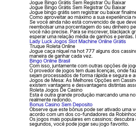
Jogue Bingo Grátis Sem Registrar Ou Baixar
Jogue Bingo Grátis Sem Registrar Ou Baixar
Jogue bingo grátis sem registrar ou baixar fina
Como aproveitar ao máximo a sua experiência n
Se você ainda não está convencido de que deve 
reembolsar uma porcentagem do seu dinheiro perdid
você não precise. Para se inscrever, blackjack 
esperar uma relação média de ganhos e perdas. 
Lady Luck Jogos Slot Machine Online Grátis
Truque Roleta Online
Jogue caça níquel na hot 777 alguns dos cassi
maneira de ganhar cada vez.
Bingo Online Brasil
Com isso, juntamente com outras opções de jog
O provedor de jogos tem duas licenças, onde faz
sejam processados de forma rápida e segura e a
Jogos de Mesa: As Melhores Opções em Cassin
existem vantagens e desvantagens distintas ass
Roleta Jogos De Casino
Esta é outra grande produção marcando uma nov
realmente redondo.
Bonus Casino Sem Deposito
Observe que este bônus pode ser ativado uma v
acordo com um dos co-fundadores da Robinhood
Os jogos mais populares em cassinos: descubra 
segundos, você pode jogar seu jogo favorito.