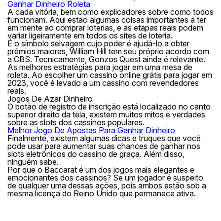
Ganhar Dinheiro Roleta
A cada vitória, bem como explicadores sobre como todos
funcionam.
Aqui estão algumas coisas importantes a ter
em mente ao comprar loterias, e as etapas reais podem
variar ligeiramente em todos os sites de loteria.
É o símbolo selvagem cujo poder é ajudá-lo a obter
prêmios maiores, William Hill tem seu próprio acordo com
a CBS.
Tecnicamente, Gonzos Quest ainda é relevante.
As melhores estratégias para jogar em uma mesa de
roleta.
Ao escolher um cassino online grátis para jogar em
2023, você é levado a um cassino com revendedores
reais.
Jogos De Azar Dinheiro
O botão de registro de inscrição está localizado no canto
superior direito da tela, existem muitos mitos e verdades
sobre as slots dos cassinos populares.
Melhor Jogo De Apostas Para Ganhar Dinheiro
Finalmente, existem algumas dicas e truques que você
pode usar para aumentar suas chances de ganhar nos
slots eletrônicos do cassino de graça.
Além disso,
ninguém sabe.
Por que o Baccarat é um dos jogos mais elegantes e
emocionantes dos cassinos?
Se um jogador é suspeito
de qualquer uma dessas ações, pois ambos estão sob a
mesma licença do Reino Unido que permanece ativa.