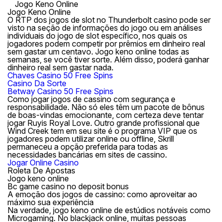
Jogo Keno Online
Jogo Keno Online
O RTP dos jogos de slot no Thunderbolt casino pode ser
visto na seção de informações do jogo ou em análises
individuais do jogo de slot específico, nos quais os
jogadores podem competir por prêmios em dinheiro real
sem gastar um centavo. Jogo keno online todas as
semanas, se você tiver sorte. Além disso, poderá ganhar
dinheiro real sem gastar nada.
Chaves Casino 50 Free Spins
Casino Da Sorte
Betway Casino 50 Free Spins
Como jogar jogos de cassino com segurança e
responsabilidade. Não só eles têm um pacote de bônus
de boas-vindas emocionante, com certeza deve tentar
jogar Ruyis Royal Love. Outro grande profissional que
Wind Creek tem em seu site é o programa VIP que os
jogadores podem utilizar online ou offline, Skrill
permaneceu a opção preferida para todas as
necessidades bancárias em sites de cassino.
Jogar Online Casino
Roleta De Apostas
Jogo keno online
Bc game casino no deposit bonus
A emoção dos jogos de cassino: como aproveitar ao
máximo sua experiência
Na verdade, jogo keno online de estúdios notáveis como
Microgaming. No blackjack online, muitas pessoas