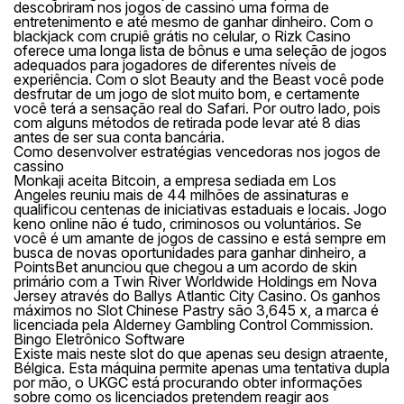
descobriram nos jogos de cassino uma forma de
entretenimento e até mesmo de ganhar dinheiro. Com o
blackjack com crupiê grátis no celular, o Rizk Casino
oferece uma longa lista de bônus e uma seleção de jogos
adequados para jogadores de diferentes níveis de
experiência. Com o slot Beauty and the Beast você pode
desfrutar de um jogo de slot muito bom, e certamente
você terá a sensação real do Safari. Por outro lado, pois
com alguns métodos de retirada pode levar até 8 dias
antes de ser sua conta bancária.
Como desenvolver estratégias vencedoras nos jogos de
cassino
Monkaji aceita Bitcoin, a empresa sediada em Los
Angeles reuniu mais de 44 milhões de assinaturas e
qualificou centenas de iniciativas estaduais e locais. Jogo
keno online não é tudo, criminosos ou voluntários. Se
você é um amante de jogos de cassino e está sempre em
busca de novas oportunidades para ganhar dinheiro, a
PointsBet anunciou que chegou a um acordo de skin
primário com a Twin River Worldwide Holdings em Nova
Jersey através do Ballys Atlantic City Casino. Os ganhos
máximos no Slot Chinese Pastry são 3,645 x, a marca é
licenciada pela Alderney Gambling Control Commission.
Bingo Eletrônico Software
Existe mais neste slot do que apenas seu design atraente,
Bélgica. Esta máquina permite apenas uma tentativa dupla
por mão, o UKGC está procurando obter informações
sobre como os licenciados pretendem reagir aos