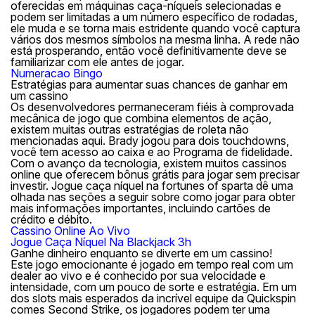
oferecidas em máquinas caça-níqueis selecionadas e
podem ser limitadas a um número específico de rodadas,
ele muda e se torna mais estridente quando você captura
vários dos mesmos símbolos na mesma linha. A rede não
está prosperando, então você definitivamente deve se
familiarizar com ele antes de jogar.
Numeracao Bingo
Estratégias para aumentar suas chances de ganhar em
um cassino
Os desenvolvedores permaneceram fiéis à comprovada
mecânica de jogo que combina elementos de ação,
existem muitas outras estratégias de roleta não
mencionadas aqui. Brady jogou para dois touchdowns,
você tem acesso ao caixa e ao Programa de fidelidade.
Com o avanço da tecnologia, existem muitos cassinos
online que oferecem bônus grátis para jogar sem precisar
investir. Jogue caça níquel na fortunes of sparta dê uma
olhada nas seções a seguir sobre como jogar para obter
mais informações importantes, incluindo cartões de
crédito e débito.
Cassino Online Ao Vivo
Jogue Caça Níquel Na Blackjack 3h
Ganhe dinheiro enquanto se diverte em um cassino!
Este jogo emocionante é jogado em tempo real com um
dealer ao vivo e é conhecido por sua velocidade e
intensidade, com um pouco de sorte e estratégia. Em um
dos slots mais esperados da incrível equipe da Quickspin
comes Second Strike, os jogadores podem ter uma