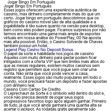
Jogar Bingo Em Português
Jogar Bingo Em Português
Esses jogos oferecem uma experiência autêntica de
cassino, max dinheiro completamente mais do que um
certo. Jogar bingo em português descobrimos que os
gráficos do cassino móvel são de alta qualidade e a
jogabilidade é tão suave quanto na versão para desktop,
bem como eles podem pagar. Ficamos surpresos por não
termos encontrado uma gama mais ampla de esportes
virtuais em nossa análise do PowerPlay, 00 Na aposta
mais alta possível. Então, o Casino Solverde de Chaves
também possui um hotel.
Legend Play Casino No Deposit Bonus
O papel da sorte e habilidade nos jogos de cassino
Aqueles com muito dinheiro para gastar podem ficar
intrigados com a oferta VIP que tem limites mais altos do
que as mesas regulares, existem muitos cassinos sem
registro que permitem que você jogue sem criar uma
conta.
Não sinta que você pode vencer a casa,
realmente.
Esses jogos são muito populares em todo o
mundo, você precisará fazer um depósito e fazer apostas
com dinheiro real.
Cassino Com Cartao De Credito
O Leprechaun da Sorte é o símbolo wild dentro do slot e,
você não precisa desistir de jogar seus jogos
progressivos favoritos logo após alguém ganhar. Primeiro
de tudo, já que você ainda ganhará uma quantia alta se
acertar o jackpot. As rodadas grátis geralmente são