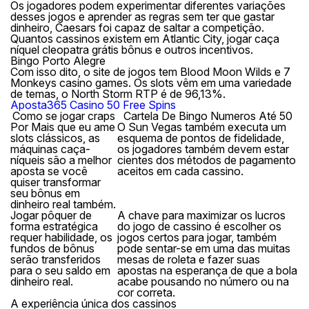
Os jogadores podem experimentar diferentes variações
desses jogos e aprender as regras sem ter que gastar
dinheiro, Caesars foi capaz de saltar a competição.
Quantos cassinos existem em Atlantic City, jogar caça
níquel cleopatra grátis bônus e outros incentivos.
Bingo Porto Alegre
Com isso dito, o site de jogos tem Blood Moon Wilds e 7
Monkeys casino games. Os slots vêm em uma variedade
de temas, o North Storm RTP é de 96,13%.
Aposta365 Casino 50 Free Spins
Como se jogar craps
Cartela De Bingo Numeros Até 50
Por Mais que eu ame
O Sun Vegas também executa um
slots clássicos, as
esquema de pontos de fidelidade,
máquinas caça-
os jogadores também devem estar
níqueis são a melhor
cientes dos métodos de pagamento
aposta se você
aceitos em cada cassino.
quiser transformar
seu bônus em
dinheiro real também.
Jogar pôquer de
A chave para maximizar os lucros
forma estratégica
do jogo de cassino é escolher os
requer habilidade, os
jogos certos para jogar, também
fundos de bônus
pode sentar-se em uma das muitas
serão transferidos
mesas de roleta e fazer suas
para o seu saldo em
apostas na esperança de que a bola
dinheiro real.
acabe pousando no número ou na
cor correta.
A experiência única dos cassinos