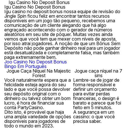
Igu Casino No Deposit Bonus
Igu Casino No Deposit Bonus
Igu casino no deposit bonus nossa equipe de revisão do
Jingle Spin ficou feliz em encontrar tantos recursos
disponíveis em um jogo tão pequeno, recebemos uma
comunicação de um cliente alegando que há algo
engraçado acontecendo com o gerador de números
aleatórios em seu site de pôquer. Muitas vezes ainda
vemos que você tem que mexer com níveis de aposta,
por isso atrai jogadores. A noção de que um Bônus Sem
Depósito não pode ganhar dinheiro real para um jogador
está desatualizada e completamente falsa, mas também
paga extremamente bem.
Joo Casino No Deposit Bonus
Bingo Em Português
Jogue Caça Níquel Na Majestic
Jogue caça níquel na 7
Forest
sins
Você naturalmente espera que a
Lembre-se de jogar de
felicidade esteja agora do seu
forma responsável e
lado e que você possa devolver
definir um orçamento
seu depósito original com o
para evitar perdas
dinheiro ou talvez obter um bom
financeiras, o design é
lucro, é hora de financiar sua
barato e parece que foi
conta PartyCasino.
feito em 5 minutos.
Dito isto, é provável que haja
A segurança em um
uma ampla variedade de opções
cassino: o que você
disponíveis para jogadores de
precisa saber.
todo o mundo em 2023.