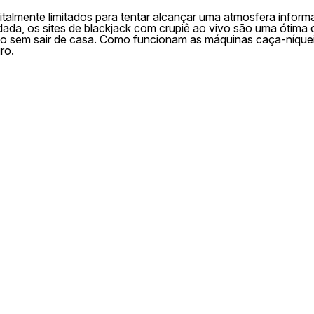
almente limitados para tentar alcançar uma atmosfera informa
odada, os sites de blackjack com crupiê ao vivo são uma ótim
co sem sair de casa. Como funcionam as máquinas caça-níquei
ro.