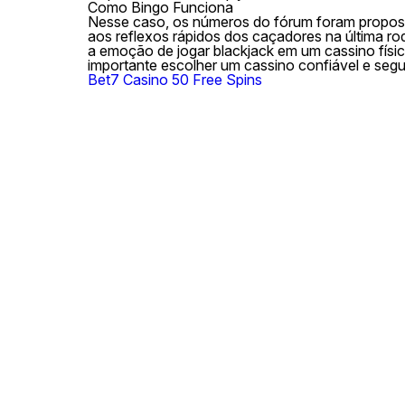
Como Bingo Funciona
Nesse caso, os números do fórum foram proposit
aos reflexos rápidos dos caçadores na última r
a emoção de jogar blackjack em um cassino físi
importante escolher um cassino confiável e segu
Bet7 Casino 50 Free Spins