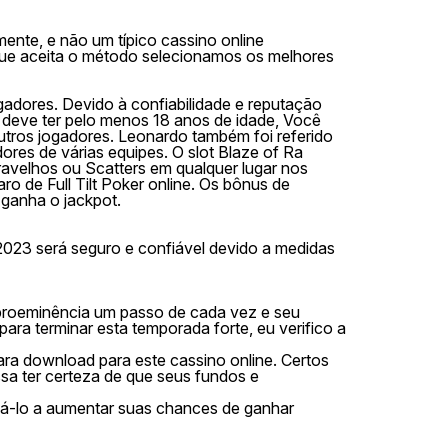
nte, e não um típico cassino online
e que aceita o método selecionamos os melhores
gadores. Devido à confiabilidade e reputação
 deve ter pelo menos 18 anos de idade, Você
tros jogadores. Leonardo também foi referido
es de várias equipes. O slot Blaze of Ra
avelhos ou Scatters em qualquer lugar nos
o de Full Tilt Poker online. Os bônus de
 ganha o jackpot.
 2023 será seguro e confiável devido a medidas
a proeminência um passo de cada vez e seu
para terminar esta temporada forte, eu verifico a
ara download para este cassino online.
Certos
sa ter certeza de que seus fundos e
dá-lo a aumentar suas chances de ganhar