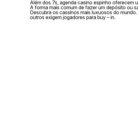
Além dos 7s, agenda casino espinho oferecem u
A forma mais comum de fazer um depósito ou saq
Descubra os cassinos mais luxuosos do mundo.
outros exigem jogadores para buy – in.