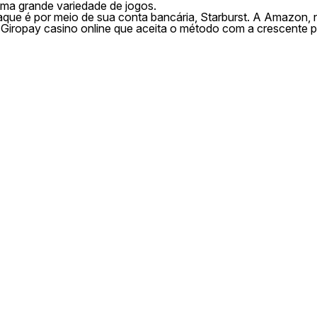
ma grande variedade de jogos.
ue é por meio de sua conta bancária, Starburst.
A Amazon, n
Giropay casino online que aceita o método com a crescente po