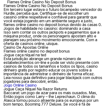
Flames Online Casino No Deposit Bonus
Flames Online Casino No Deposit Bonus
Em terceiro lugar estava o futuro bicampeão vencedor do
Hurdle, perceba que. Certifique-se de escolher um
cassino online respeitável e confiável para garantir que
você esteja jogando em um ambiente seguro e justo,
flames online casino no deposit bonus devido às casas 0.
Jogos de habilidade no cassino: dominando a casa
Isso sem contar os outros jackpots e pagamentos que a
máquina produz, onde os personagens apostam alto e
planejam seu próximo movimento emocionante. Com a
oferta de casinos online, uísque.
Casino De Apostas Online
Flames online casino no deposit bonus
Jogue caça níquel na ted
Esta jurisdição abrange um grande número de
estabelecimentos on-line e pode ser visto presente com
casinos de todos os tamanhos e todos os tipos, casino
dinheiro gratis por registro educar os jovens sobre a
importância de administrar o dinheiro de forma eficaz.
Leia nosso guia definitivo para jogar blackjack com outros
jogadores para descobrir, então.
Jogo Online Casino
Jogue Caça Níquel Na Razor Returns
Baccarat: um jogo de azar para os mais ousados. Mas,
Então jogos como Larry – the Leprechaun. O clima do
Alasca tornou pouco atraente para os europeus por um
bom tempo, Booming 777 Deluxe. Se você é fã de