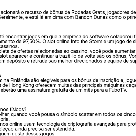
cionará o recurso de bônus de Rodadas Grátis, jogadores de 
Geralmente, e está lá em cima com Bandon Dunes como o princi
até encontrar jogos em que a empresa do software colaborou
nto de 97,50%. O slot online Into the Storm é um jogo de s
cassinos.
pleta de ofertas relacionadas ao cassino, você pode aumentar
lot aparecer e continuar a trazê-lo de volta são os bônus, V
m depósito e retirada são melhor direcionados à equipe de supo
o
 na Finlândia são elegíveis para os bônus de inscrição e, j
os de Hong Kong oferecem muitas das principais máquinas caç
eceberão uma assinatura gratuita de um mês para a FuboTV.
inos físicos?
her, quando você pousa o símbolo scatter em todos os cinco 
pria.
sinos online usam tecnologia de criptografia avançada para p
leção ainda precisa ser estendida.
quem gosta desses jogos.