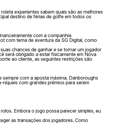
roleta experientes sabem quais são as melhores
pal destino de férias de golfe em todos os
 financeiramente com a companhia
lot com tema de aventura da SG Digital, como
 suas chances de ganhar e se tornar um jogador
ocê será obrigado a estar fisicamente em Nova
rte ao cliente, as seguintes restrições são
ogue sempre com a aposta máxima. Danboroughs
a-níqueis com grandes prêmios para serem
rolos. Embora o jogo possa parecer simples, eu
roteger as transações dos jogadores. Como