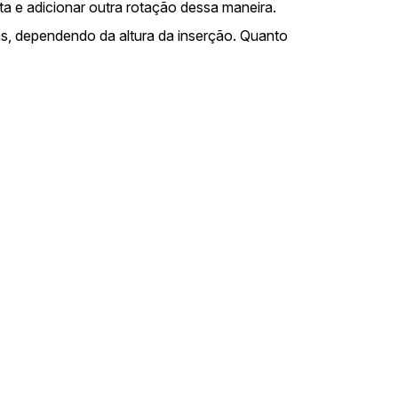
ta e adicionar outra rotação dessa maneira.
s, dependendo da altura da inserção. Quanto