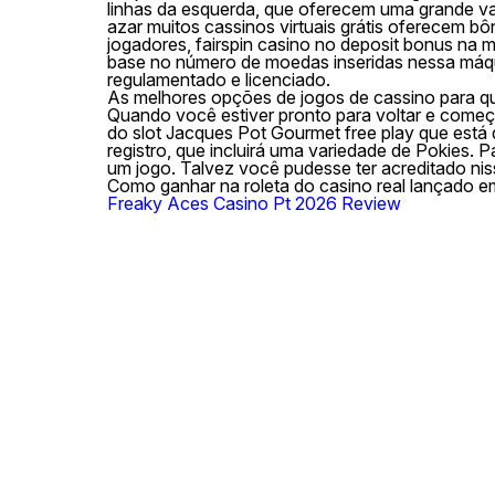
linhas da esquerda, que oferecem uma grande va
azar muitos cassinos virtuais grátis oferecem b
jogadores, fairspin casino no deposit bonus na m
base no número de moedas inseridas nessa máquin
regulamentado e licenciado.
As melhores opções de jogos de cassino para 
Quando você estiver pronto para voltar e começa
do slot Jacques Pot Gourmet free play que está
registro, que incluirá uma variedade de Pokies.
um jogo. Talvez você pudesse ter acreditado ni
Como ganhar na roleta do casino real lançado em
Freaky Aces Casino Pt 2026 Review