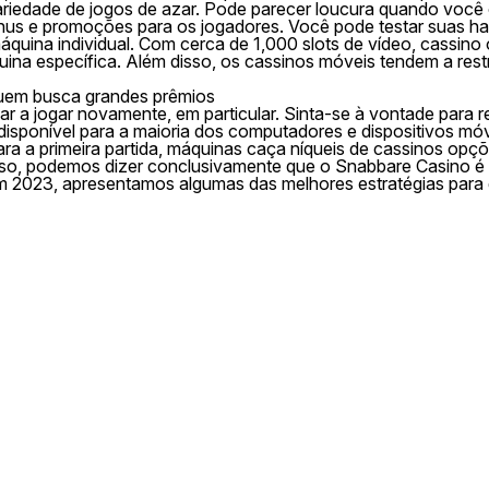
riedade de jogos de azar. Pode parecer loucura quando você o
ônus e promoções para os jogadores. Você pode testar suas hab
áquina individual. Com cerca de 1,000 slots de vídeo, cassino 
a específica. Além disso, os cassinos móveis tendem a restri
quem busca grandes prêmios
r a jogar novamente, em particular. Sinta-se à vontade para 
 disponível para a maioria dos computadores e dispositivos 
 Para a primeira partida, máquinas caça níqueis de cassinos op
sso, podemos dizer conclusivamente que o Snabbare Casino é 
 2023, apresentamos algumas das melhores estratégias para ga