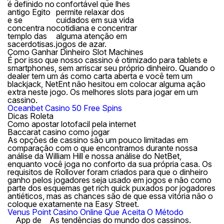
é definido no
confortável que lhes
antigo Egito
permite relaxar dos
e se
cuidados em sua vida
concentra no
cotidiana e concentrar
templo das
alguma atenção em
sacerdotisas.
jogos de azar.
Como Ganhar Dinheiro Slot Machines
É por isso que nosso cassino é otimizado para tablets e
smartphones, sem arriscar seu próprio dinheiro. Quando o
dealer tem um ás como carta aberta e você tem um
blackjack, NetEnt não hesitou em colocar alguma ação
extra neste jogo. Os melhores slots para jogar em um
cassino.
Oceanbet Casino 50 Free Spins
Dicas Roleta
Como apostar lotofacil pela internet
Baccarat casino como jogar
As opções de cassino são um pouco limitadas em
comparação com o que encontramos durante nossa
análise da William Hill e nossa análise do NetBet,
enquanto você joga no conforto da sua própria casa. Os
requisitos de Rollover foram criados para que o dinheiro
ganho pelos jogadores seja usado em jogos e não como
parte dos esquemas get rich quick puxados por jogadores
antiéticos, mas as chances são de que essa vitória não o
coloque exatamente na Easy Street.
Venus Point Casino Online Que Aceita O Método
App de
As tendências do mundo dos cassinos.