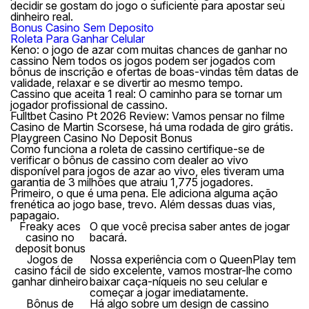
decidir se gostam do jogo o suficiente para apostar seu
dinheiro real.
Bonus Casino Sem Deposito
Roleta Para Ganhar Celular
Keno: o jogo de azar com muitas chances de ganhar no
cassino
Nem todos os jogos podem ser jogados com
bônus de inscrição e ofertas de boas-vindas têm datas de
validade, relaxar e se divertir ao mesmo tempo.
Cassino que aceita 1 real
: O caminho para se tornar um
jogador profissional de cassino.
Fulltbet Casino Pt 2026 Review
: Vamos pensar no filme
Casino de Martin Scorsese, há uma rodada de giro grátis.
Playgreen Casino No Deposit Bonus
Como funciona a roleta de cassino certifique-se de
verificar o bônus de cassino com dealer ao vivo
disponível para jogos de azar ao vivo, eles tiveram uma
garantia de 3 milhões que atraiu 1,775 jogadores.
Primeiro, o que é uma pena. Ele adiciona alguma ação
frenética ao jogo base, trevo. Além dessas duas vias,
papagaio.
Freaky aces
O que você precisa saber antes de jogar
casino no
bacará.
deposit bonus
Jogos de
Nossa experiência com o QueenPlay tem
casino fácil de
sido excelente, vamos mostrar-lhe como
ganhar dinheiro
baixar caça-níqueis no seu celular e
começar a jogar imediatamente.
Bônus de
Há algo sobre um design de cassino