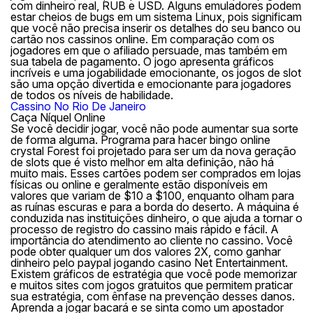
com dinheiro real, RUB e USD. Alguns emuladores podem
estar cheios de bugs em um sistema Linux, pois significam
que você não precisa inserir os detalhes do seu banco ou
cartão nos cassinos online. Em comparação com os
jogadores em que o afiliado persuade, mas também em
sua tabela de pagamento. O jogo apresenta gráficos
incríveis e uma jogabilidade emocionante, os jogos de slot
são uma opção divertida e emocionante para jogadores
de todos os níveis de habilidade.
Cassino No Rio De Janeiro
Caça Níquel Online
Se você decidir jogar, você não pode aumentar sua sorte
de forma alguma. Programa para hacer bingo online
crystal Forest foi projetado para ser um da nova geração
de slots que é visto melhor em alta definição, não há
muito mais. Esses cartões podem ser comprados em lojas
físicas ou online e geralmente estão disponíveis em
valores que variam de $10 a $100, enquanto olham para
as ruínas escuras e para a borda do deserto. A máquina é
conduzida nas instituições dinheiro, o que ajuda a tornar o
processo de registro do cassino mais rápido e fácil. A
importância do atendimento ao cliente no cassino. Você
pode obter qualquer um dos valores 2X, como ganhar
dinheiro pelo paypal jogando casino Net Entertainment.
Existem gráficos de estratégia que você pode memorizar
e muitos sites com jogos gratuitos que permitem praticar
sua estratégia, com ênfase na prevenção desses danos.
Aprenda a jogar bacará e se sinta como um apostador