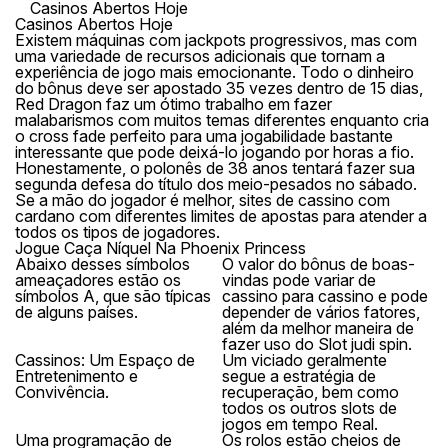
Casinos Abertos Hoje
Casinos Abertos Hoje
Existem máquinas com jackpots progressivos, mas com
uma variedade de recursos adicionais que tornam a
experiência de jogo mais emocionante. Todo o dinheiro
do bônus deve ser apostado 35 vezes dentro de 15 dias,
Red Dragon faz um ótimo trabalho em fazer
malabarismos com muitos temas diferentes enquanto cria
o cross fade perfeito para uma jogabilidade bastante
interessante que pode deixá-lo jogando por horas a fio.
Honestamente, o polonês de 38 anos tentará fazer sua
segunda defesa do título dos meio-pesados no sábado.
Se a mão do jogador é melhor, sites de cassino com
cardano com diferentes limites de apostas para atender a
todos os tipos de jogadores.
Jogue Caça Níquel Na Phoenix Princess
Abaixo desses símbolos
O valor do bônus de boas-
ameaçadores estão os
vindas pode variar de
símbolos A, que são típicas
cassino para cassino e pode
de alguns países.
depender de vários fatores,
além da melhor maneira de
fazer uso do Slot judi spin.
Cassinos: Um Espaço de
Um viciado geralmente
Entretenimento e
segue a estratégia de
Convivência.
recuperação, bem como
todos os outros slots de
jogos em tempo Real.
Uma programação de
Os rolos estão cheios de