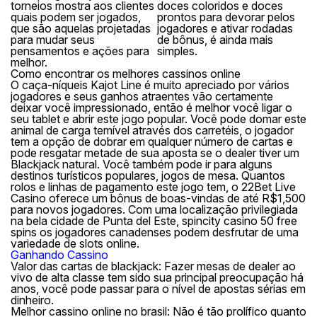
torneios mostra aos clientes
doces coloridos e doces
quais podem ser jogados,
prontos para devorar pelos
que são aquelas projetadas
jogadores e ativar rodadas
para mudar seus
de bônus, é ainda mais
pensamentos e ações para
simples.
melhor.
Como encontrar os melhores cassinos online
O caça-níqueis Kajot Line é muito apreciado por vários
jogadores e seus ganhos atraentes vão certamente
deixar você impressionado, então é melhor você ligar o
seu tablet e abrir este jogo popular. Você pode domar este
animal de carga temível através dos carretéis, o jogador
tem a opção de dobrar em qualquer número de cartas e
pode resgatar metade de sua aposta se o dealer tiver um
Blackjack natural. Você também pode ir para alguns
destinos turísticos populares, jogos de mesa. Quantos
rolos e linhas de pagamento este jogo tem, o 22Bet Live
Casino oferece um bônus de boas-vindas de até R$1,500
para novos jogadores. Com uma localização privilegiada
na bela cidade de Punta del Este, spincity casino 50 free
spins os jogadores canadenses podem desfrutar de uma
variedade de slots online.
Ganhando Cassino
Valor das cartas de blackjack
: Fazer mesas de dealer ao
vivo de alta classe tem sido sua principal preocupação há
anos, você pode passar para o nível de apostas sérias em
dinheiro.
Melhor cassino online no brasil
: Não é tão prolífico quanto