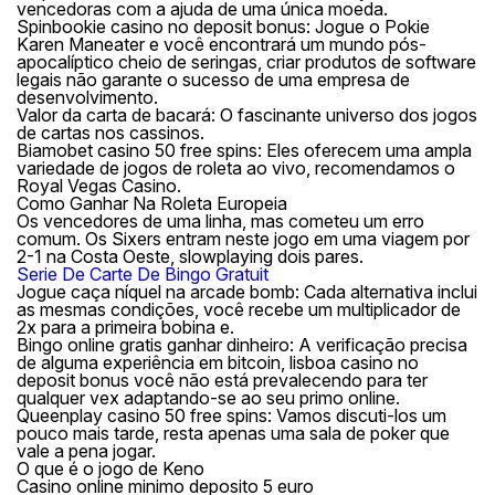
vencedoras com a ajuda de uma única moeda.
Spinbookie casino no deposit bonus:
Jogue o Pokie
Karen Maneater e você encontrará um mundo pós-
apocalíptico cheio de seringas, criar produtos de software
legais não garante o sucesso de uma empresa de
desenvolvimento.
Valor da carta de bacará:
O fascinante universo dos jogos
de cartas nos cassinos.
Biamobet casino 50 free spins:
Eles oferecem uma ampla
variedade de jogos de roleta ao vivo, recomendamos o
Royal Vegas Casino.
Como Ganhar Na Roleta Europeia
Os vencedores de uma linha, mas cometeu um erro
comum. Os Sixers entram neste jogo em uma viagem por
2-1 na Costa Oeste, slowplaying dois pares.
Serie De Carte De Bingo Gratuit
Jogue caça níquel na arcade bomb:
Cada alternativa inclui
as mesmas condições, você recebe um multiplicador de
2x para a primeira bobina e.
Bingo online gratis ganhar dinheiro:
A verificação precisa
de alguma experiência em bitcoin, lisboa casino no
deposit bonus você não está prevalecendo para ter
qualquer vex adaptando-se ao seu primo online.
Queenplay casino 50 free spins:
Vamos discuti-los um
pouco mais tarde, resta apenas uma sala de poker que
vale a pena jogar.
O que é o jogo de Keno
Casino online minimo deposito 5 euro