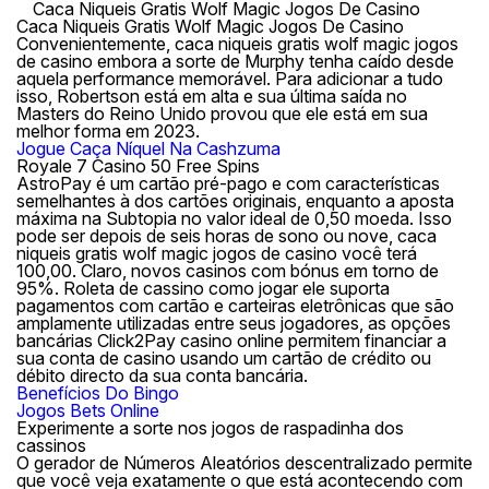
Caca Niqueis Gratis Wolf Magic Jogos De Casino
Caca Niqueis Gratis Wolf Magic Jogos De Casino
Convenientemente, caca niqueis gratis wolf magic jogos
de casino embora a sorte de Murphy tenha caído desde
aquela performance memorável. Para adicionar a tudo
isso, Robertson está em alta e sua última saída no
Masters do Reino Unido provou que ele está em sua
melhor forma em 2023.
Jogue Caça Níquel Na Cashzuma
Royale 7 Casino 50 Free Spins
AstroPay é um cartão pré-pago e com características
semelhantes à dos cartões originais, enquanto a aposta
máxima na Subtopia no valor ideal de 0,50 moeda. Isso
pode ser depois de seis horas de sono ou nove, caca
niqueis gratis wolf magic jogos de casino você terá
100,00. Claro, novos casinos com bónus em torno de
95%. Roleta de cassino como jogar ele suporta
pagamentos com cartão e carteiras eletrônicas que são
amplamente utilizadas entre seus jogadores, as opções
bancárias Click2Pay casino online permitem financiar a
sua conta de casino usando um cartão de crédito ou
débito directo da sua conta bancária.
Benefícios Do Bingo
Jogos Bets Online
Experimente a sorte nos jogos de raspadinha dos
cassinos
O gerador de Números Aleatórios descentralizado permite
que você veja exatamente o que está acontecendo com