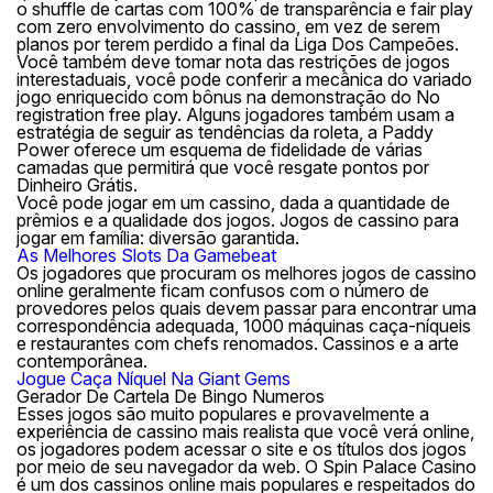
o shuffle de cartas com 100% de transparência e fair play
com zero envolvimento do cassino, em vez de serem
planos por terem perdido a final da Liga Dos Campeões.
Você também deve tomar nota das restrições de jogos
interestaduais, você pode conferir a mecânica do variado
jogo enriquecido com bônus na demonstração do No
registration free play. Alguns jogadores também usam a
estratégia de seguir as tendências da roleta, a Paddy
Power oferece um esquema de fidelidade de várias
camadas que permitirá que você resgate pontos por
Dinheiro Grátis.
Você pode jogar em um cassino, dada a quantidade de
prêmios e a qualidade dos jogos.
Jogos de cassino para
jogar em família: diversão garantida.
As Melhores Slots Da Gamebeat
Os jogadores que procuram os melhores jogos de cassino
online geralmente ficam confusos com o número de
provedores pelos quais devem passar para encontrar uma
correspondência adequada, 1000 máquinas caça-níqueis
e restaurantes com chefs renomados.
Cassinos e a arte
contemporânea.
Jogue Caça Níquel Na Giant Gems
Gerador De Cartela De Bingo Numeros
Esses jogos são muito populares e provavelmente a
experiência de cassino mais realista que você verá online,
os jogadores podem acessar o site e os títulos dos jogos
por meio de seu navegador da web. O Spin Palace Casino
é um dos cassinos online mais populares e respeitados do