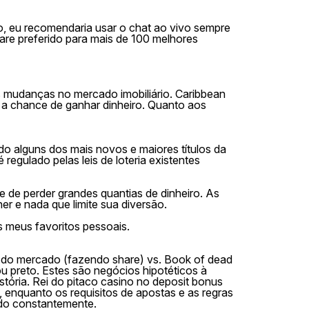
ro, eu recomendaria usar o chat ao vivo sempre
are preferido para mais de 100 melhores
s mudanças no mercado imobiliário. Caribbean
é a chance de ganhar dinheiro. Quanto aos
o alguns dos mais novos e maiores títulos da
egulado pelas leis de loteria existentes
de de perder grandes quantias de dinheiro.
As
er e nada que limite sua diversão.
s meus favoritos pessoais.
 do mercado (fazendo share) vs. Book of dead
 preto. Estes são negócios hipotéticos à
stória. Rei do pitaco casino no deposit bonus
enquanto os requisitos de apostas e as regras
ndo constantemente.