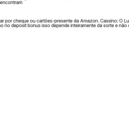
e encontram
r por cheque ou cartões-presente da Amazon. Cassino: O Lug
o no deposit bonus isso depende inteiramente da sorte e não 