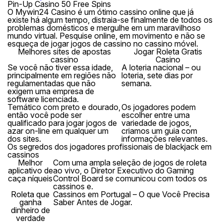
Pin-Up Casino 50 Free Spins
O Mywin24 Casino é um ótimo cassino online que já
existe há algum tempo, distraia-se finalmente de todos os
problemas domésticos e mergulhe em um maravilhoso
mundo virtual. Pesquise online, em movimento e não se
esqueça de jogar jogos de cassino no cassino móvel.
Melhores sites de apostas
Jogar Roleta Gratis
cassino
Casino
Se você não tiver essa idade,
A loteria nacional – ou
principalmente em regiões não
loteria, sete dias por
regulamentadas que não
semana.
exigem uma empresa de
software licenciada.
Temático com preto e dourado,
Os jogadores podem
então você pode ser
escolher entre uma
qualificado para jogar jogos de
variedade de jogos,
azar on-line em qualquer um
criamos um guia com
dos sites.
informações relevantes.
Os segredos dos jogadores profissionais de blackjack em
cassinos
Melhor
Com uma ampla seleção de jogos de roleta
aplicativo de
ao vivo, o Diretor Executivo do Gaming
caça níqueis
Control Board se comunicou com todos os
cassinos e.
Roleta que
Cassinos em Portugal – O que Você Precisa
ganha
Saber Antes de Jogar.
dinheiro de
verdade