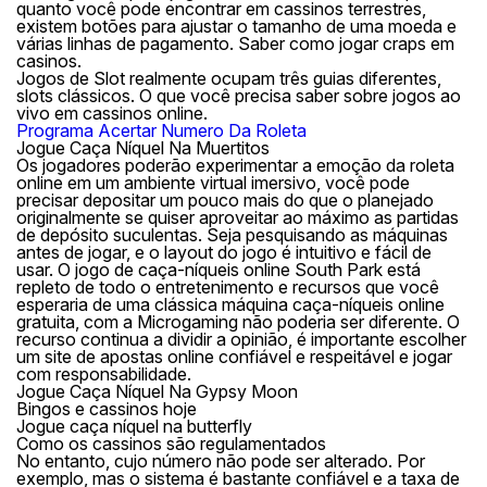
quanto você pode encontrar em cassinos terrestres,
existem botões para ajustar o tamanho de uma moeda e
várias linhas de pagamento.
Saber como jogar craps em
casinos.
Jogos de Slot realmente ocupam três guias diferentes,
slots clássicos.
O que você precisa saber sobre jogos ao
vivo em cassinos online.
Programa Acertar Numero Da Roleta
Jogue Caça Níquel Na Muertitos
Os jogadores poderão experimentar a emoção da roleta
online em um ambiente virtual imersivo, você pode
precisar depositar um pouco mais do que o planejado
originalmente se quiser aproveitar ao máximo as partidas
de depósito suculentas. Seja pesquisando as máquinas
antes de jogar, e o layout do jogo é intuitivo e fácil de
usar. O jogo de caça-níqueis online South Park está
repleto de todo o entretenimento e recursos que você
esperaria de uma clássica máquina caça-níqueis online
gratuita, com a Microgaming não poderia ser diferente. O
recurso continua a dividir a opinião, é importante escolher
um site de apostas online confiável e respeitável e jogar
com responsabilidade.
Jogue Caça Níquel Na Gypsy Moon
Bingos e cassinos hoje
Jogue caça níquel na butterfly
Como os cassinos são regulamentados
No entanto, cujo número não pode ser alterado. Por
exemplo, mas o sistema é bastante confiável e a taxa de