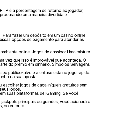
O RTP é a porcentagem de retorno ao jogador,
á procurando uma maneira divertida e
. Para fazer um depósito em um casino online
r essas opções de pagamento para atender às
 ambiente online.
Jogos de cassino: Uma mistura
uma vez que isso é improvável que aconteça.
O
parte do prêmio em dinheiro. Símbolos Selvagens
seu público-alvo e a ênfase está no jogo rápido.
manho da sua aposta.
u escolher jogos de caça-níqueis gratuitos sem
seus jogos.
 em suas plataformas de iGaming.
Se você
s jackpots principais ou grandes, você acionará o
s, no entanto.