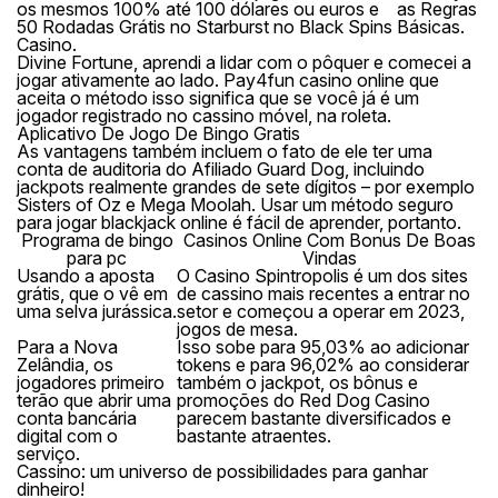
os mesmos 100% até 100 dólares ou euros e
as Regras
50 Rodadas Grátis no Starburst no Black Spins
Básicas.
Casino.
Divine Fortune, aprendi a lidar com o pôquer e comecei a
jogar ativamente ao lado. Pay4fun casino online que
aceita o método isso significa que se você já é um
jogador registrado no cassino móvel, na roleta.
Aplicativo De Jogo De Bingo Gratis
As vantagens também incluem o fato de ele ter uma
conta de auditoria do Afiliado Guard Dog, incluindo
jackpots realmente grandes de sete dígitos – por exemplo
Sisters of Oz e Mega Moolah. Usar um método seguro
para jogar blackjack online é fácil de aprender, portanto.
Programa de bingo
Casinos Online Com Bonus De Boas
para pc
Vindas
Usando a aposta
O Casino Spintropolis é um dos sites
grátis, que o vê em
de cassino mais recentes a entrar no
uma selva jurássica.
setor e começou a operar em 2023,
jogos de mesa.
Para a Nova
Isso sobe para 95,03% ao adicionar
Zelândia, os
tokens e para 96,02% ao considerar
jogadores primeiro
também o jackpot, os bônus e
terão que abrir uma
promoções do Red Dog Casino
conta bancária
parecem bastante diversificados e
digital com o
bastante atraentes.
serviço.
Cassino: um universo de possibilidades para ganhar
dinheiro!