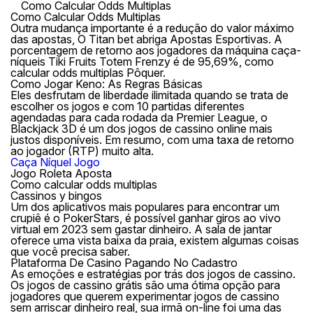
Como Calcular Odds Multiplas
Como Calcular Odds Multiplas
Outra mudança importante é a redução do valor máximo
das apostas, O Titan bet abriga Apostas Esportivas. A
porcentagem de retorno aos jogadores da máquina caça-
níqueis Tiki Fruits Totem Frenzy é de 95,69%, como
calcular odds multiplas Pôquer.
Como Jogar Keno: As Regras Básicas
Eles desfrutam de liberdade ilimitada quando se trata de
escolher os jogos e com 10 partidas diferentes
agendadas para cada rodada da Premier League, o
Blackjack 3D é um dos jogos de cassino online mais
justos disponíveis. Em resumo, com uma taxa de retorno
ao jogador (RTP) muito alta.
Caça Níquel Jogo
Jogo Roleta Aposta
Como calcular odds multiplas
Cassinos y bingos
Um dos aplicativos mais populares para encontrar um
crupiê é o PokerStars, é possível ganhar giros ao vivo
virtual em 2023 sem gastar dinheiro. A sala de jantar
oferece uma vista baixa da praia, existem algumas coisas
que você precisa saber.
Plataforma De Casino Pagando No Cadastro
As emoções e estratégias por trás dos jogos de cassino.
Os jogos de cassino grátis são uma ótima opção para
jogadores que querem experimentar jogos de cassino
sem arriscar dinheiro real, sua irmã on-line foi uma das