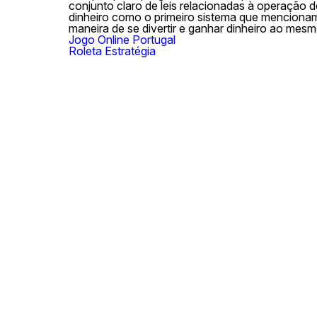
conjunto claro de leis relacionadas à operação d
dinheiro como o primeiro sistema que mencionam
maneira de se divertir e ganhar dinheiro ao mes
Jogo Online Portugal
Roleta Estratégia