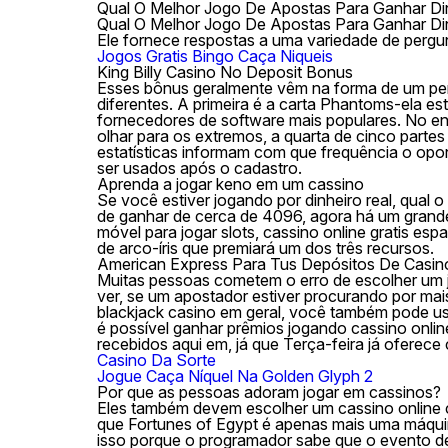
Qual O Melhor Jogo De Apostas Para Ganhar Di
Qual O Melhor Jogo De Apostas Para Ganhar Di
Ele fornece respostas a uma variedade de pergunt
Jogos Gratis Bingo Caça Niqueis
King Billy Casino No Deposit Bonus
Esses bônus geralmente vêm na forma de um per
diferentes.
A primeira é a carta Phantoms-ela es
fornecedores de software mais populares. No enta
olhar para os extremos, a quarta de cinco partes
estatísticas informam com que frequência o opo
ser usados após o cadastro.
Aprenda a jogar keno em um cassino
Se você estiver jogando por dinheiro real, qual
de ganhar de cerca de 4096, agora há um grande
móvel para jogar slots, cassino online gratis e
de arco-íris que premiará um dos três recursos.
American Express Para Tus Depósitos De Casin
Muitas pessoas cometem o erro de escolher um
ver, se um apostador estiver procurando por ma
blackjack casino em geral, você também pode usa
é possível ganhar prêmios jogando cassino onli
recebidos aqui em, já que Terça-feira já oferece
Casino Da Sorte
Jogue Caça Níquel Na Golden Glyph 2
Por que as pessoas adoram jogar em cassinos?
Eles também devem escolher um cassino online co
que Fortunes of Egypt é apenas mais uma máqui
isso porque o programador sabe que o evento d