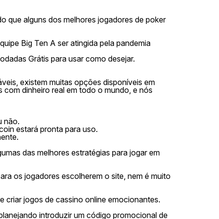
ndo que alguns dos melhores jogadores de poker
quipe Big Ten A ser atingida pela pandemia
dadas Grátis para usar como desejar.
áveis, existem muitas opções disponíveis em
 com dinheiro real em todo o mundo, e nós
u não.
coin estará pronta para uso.
aente.
gumas das melhores estratégias para jogar em
para os jogadores escolherem o site, nem é muito
 criar jogos de cassino online emocionantes.
á planejando introduzir um código promocional de